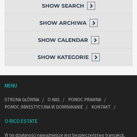
SHOW
SEARCH
SHOW
ARCHIWA
SHOW
CALENDAR
SHOW
KATEGORIE
MENU
STRONA GŁÓWNA
O NAS
POMOC PRAWNA
POMOC INWESTYCYJNA W DOMINIKANIE
KONTAKT
O RICO ESTATE
W tej działaności najważniejsze jest bezpieczeństwo transakcji,