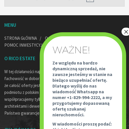
MENU
STRONA GŁÓWNA
O NAS
POMOC PRAWNA
POMOC INWESTYCYJNA W DOMINIKANIE
KONTAKT
O RICO ESTATE
Ze względu na bardzo
dynamiczną sprzedaż, nie
W tej działaności najważniejsze jest bezpieczeństwo transakcji,
zawsze jesteśmy w stanie na
fachowość w doborze oferty oraz profesjonalne doradztwo. Jako,
bieżąco uzupełniać ofertę.
że całość oferty jest pod egidą Rico Travel – największego
Dlatego wyślij do nas
wiadomość Whatsapp na
podmiotu z polskim kapitałem w Dominikanie oraz fakt, że
numer +1-829-994-2222, a my
współpracujemy tylko z wykwalifikowanymi prawnikami,
przygotujemy dopasowaną
architektami i deweloperami w tym kraju, powoduje że mają
ofertę szukanej
Państwo gwarancje współpracy z najlepszymi.
nieruchomości.
W wiadomości proszę podać: