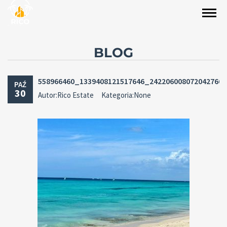
BLOG
558966460_1339408121517646_242206008072042766
PAŹ
30
Autor:Rico Estate
Kategoria:None