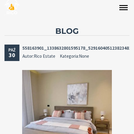
BLOG
558163901_1338632801595178_529160405123823481
PAŹ
30
Autor:Rico Estate
Kategoria:None