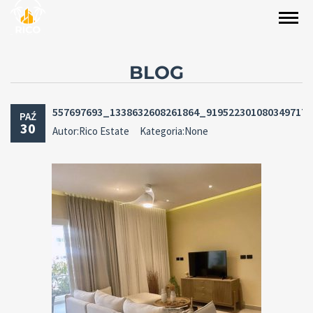
BLOG
557697693_1338632608261864_919522301080349717
PAŹ
30
Autor:Rico Estate
Kategoria:None