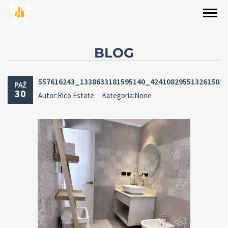
BLOG
557616243_1338633181595140_424108295513261505
PAŹ
30
Autor:Rico Estate
Kategoria:None