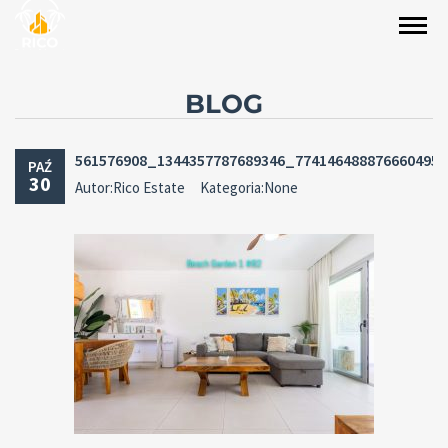
BLOG
561576908_1344357787689346_774146488876660495
PAŹ
30
Autor:Rico Estate
Kategoria:None