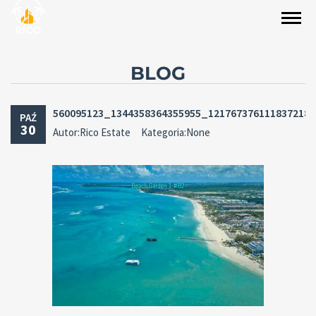
BLOG
560095123_1344358364355955_121767376111837218
PAŹ
30
Autor:Rico Estate
Kategoria:None