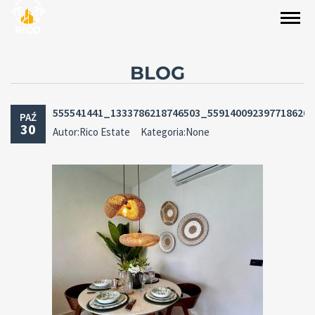
BLOG
555541441_1333786218746503_559140092397718620
PAŹ
30
Autor:Rico Estate
Kategoria:None