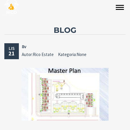
BLOG
8v
LIS
21
Autor:Rico Estate
Kategoria:None