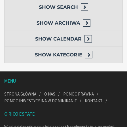
SHOW
SEARCH
SHOW
ARCHIWA
SHOW
CALENDAR
SHOW
KATEGORIE
MENU
STRONA GŁÓWNA
O NAS
POMOC PRAWNA
POMOC INWESTYCYJNA W DOMINIKANIE
KONTAKT
O RICO ESTATE
W tej działaności najważniejsze jest bezpieczeństwo transakcji,