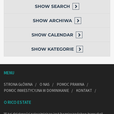
SHOW
SEARCH
SHOW
ARCHIWA
SHOW
CALENDAR
SHOW
KATEGORIE
MENU
STRONA GŁÓWNA
O NAS
POMOC PRAWNA
POMOC INWESTYCYJNA W DOMINIKANIE
KONTAKT
O RICO ESTATE
W tej działaności najważniejsze jest bezpieczeństwo transakcji,