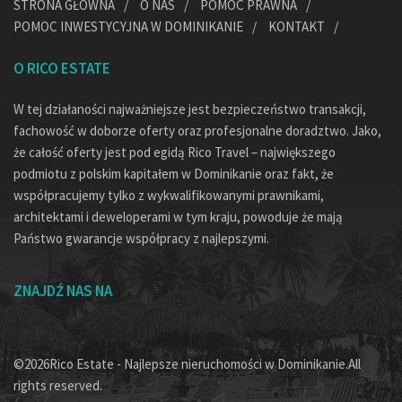
STRONA GŁÓWNA
O NAS
POMOC PRAWNA
POMOC INWESTYCYJNA W DOMINIKANIE
KONTAKT
O RICO ESTATE
W tej działaności najważniejsze jest bezpieczeństwo transakcji,
fachowość w doborze oferty oraz profesjonalne doradztwo. Jako,
że całość oferty jest pod egidą Rico Travel – największego
podmiotu z polskim kapitałem w Dominikanie oraz fakt, że
współpracujemy tylko z wykwalifikowanymi prawnikami,
architektami i deweloperami w tym kraju, powoduje że mają
Państwo gwarancje współpracy z najlepszymi.
ZNAJDŹ NAS NA
©2026Rico Estate - Najlepsze nieruchomości w Dominikanie.All
rights reserved.