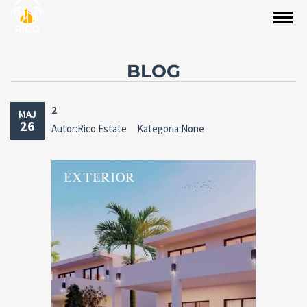
BLOG
2
MAJ
26
Autor:Rico Estate
Kategoria:None