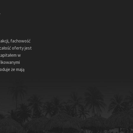
sakcji, fachowość
ałość oferty jest
kapitałem w
ifikowanymi
oduje że mają