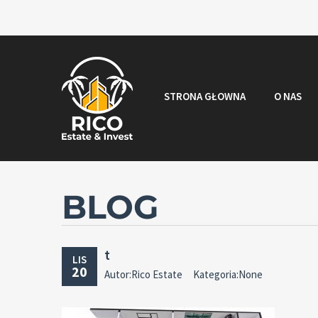
STRONA GŁOWNA
O NAS
BLOG
t
LIS
20
Autor:Rico Estate
Kategoria:None