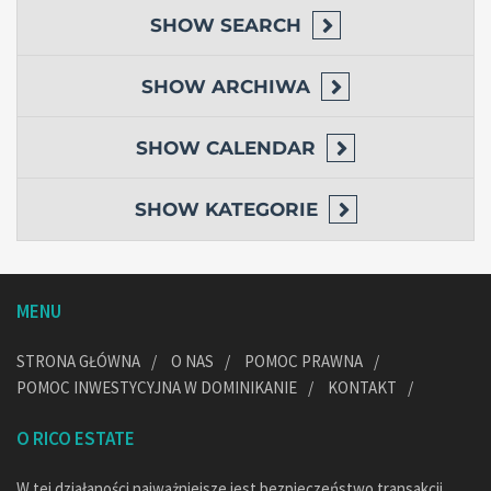
SHOW
SEARCH
SHOW
ARCHIWA
SHOW
CALENDAR
SHOW
KATEGORIE
MENU
STRONA GŁÓWNA
O NAS
POMOC PRAWNA
POMOC INWESTYCYJNA W DOMINIKANIE
KONTAKT
O RICO ESTATE
W tej działaności najważniejsze jest bezpieczeństwo transakcji,