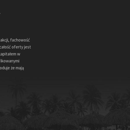
sakcji, fachowość
ałość oferty jest
kapitałem w
ifikowanymi
oduje że mają