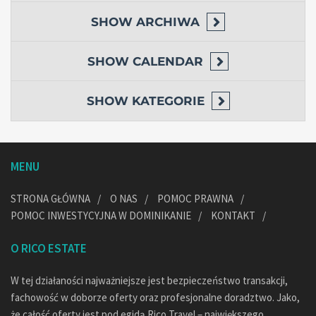
SHOW
ARCHIWA
SHOW
CALENDAR
SHOW
KATEGORIE
MENU
STRONA GŁÓWNA
O NAS
POMOC PRAWNA
POMOC INWESTYCYJNA W DOMINIKANIE
KONTAKT
O RICO ESTATE
W tej działaności najważniejsze jest bezpieczeństwo transakcji,
fachowość w doborze oferty oraz profesjonalne doradztwo. Jako,
że całość oferty jest pod egidą Rico Travel – największego