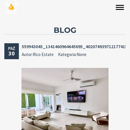
BLOG
559943045_1341460964645695_402074939712177415
PAŹ
30
Autor:Rico Estate
Kategoria:None