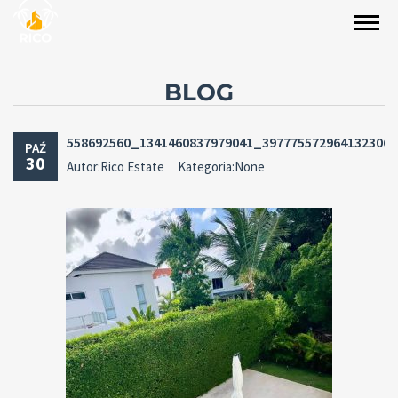
BLOG
558692560_1341460837979041_397775572964132306
PAŹ
30
Autor:Rico Estate
Kategoria:None