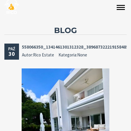
BLOG
558066350_1341461301312328_389687322219158485
PAŹ
30
Autor:Rico Estate
Kategoria:None