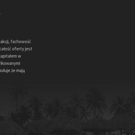
sakcji, fachowość
ałość oferty jest
kapitałem w
ifikowanymi
oduje że mają