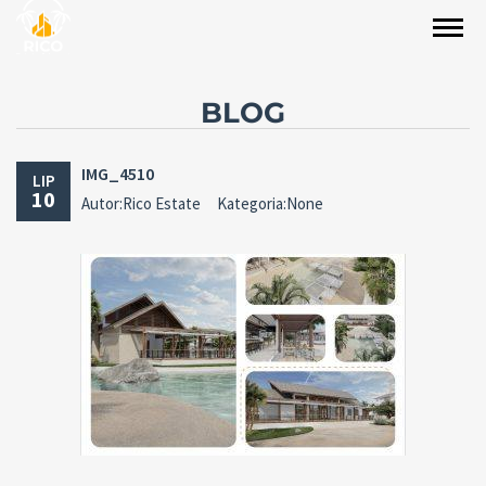
BLOG
IMG_4510
LIP
10
Autor:Rico Estate
Kategoria:None