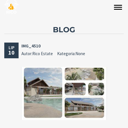
BLOG
IMG_4510
LIP
10
Autor:Rico Estate
Kategoria:None