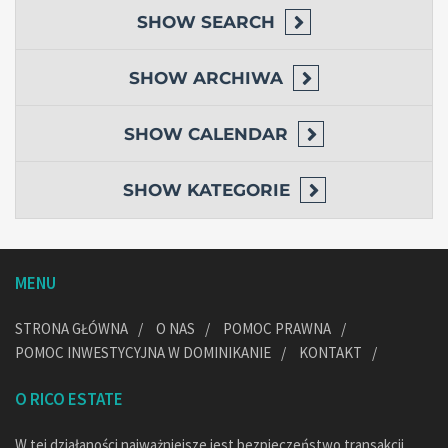
SHOW
SEARCH
SHOW
ARCHIWA
SHOW
CALENDAR
SHOW
KATEGORIE
MENU
STRONA GŁÓWNA
O NAS
POMOC PRAWNA
POMOC INWESTYCYJNA W DOMINIKANIE
KONTAKT
O RICO ESTATE
W tej działaności najważniejsze jest bezpieczeństwo transakcji,