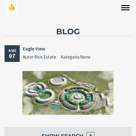
BLOG
Eagle View
KWI
07
Autor:Rico Estate
Kategoria:None