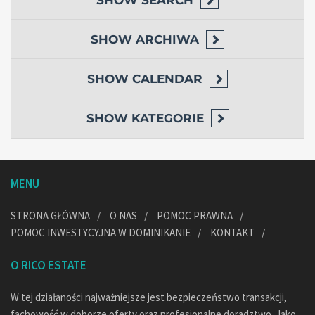
SHOW
SEARCH
SHOW
ARCHIWA
SHOW
CALENDAR
SHOW
KATEGORIE
MENU
STRONA GŁÓWNA
O NAS
POMOC PRAWNA
POMOC INWESTYCYJNA W DOMINIKANIE
KONTAKT
O RICO ESTATE
W tej działaności najważniejsze jest bezpieczeństwo transakcji,
fachowość w doborze oferty oraz profesjonalne doradztwo. Jako,