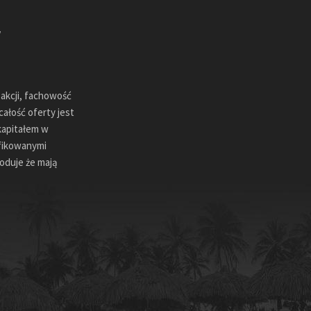
sakcji, fachowość
ałość oferty jest
kapitałem w
ifikowanymi
oduje że mają