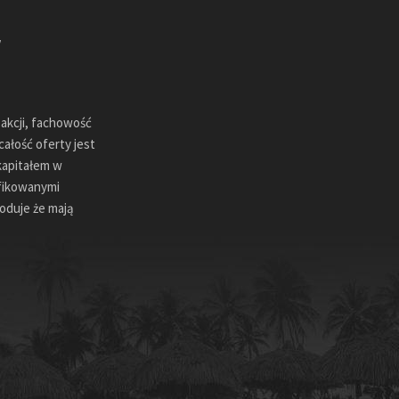
sakcji, fachowość
ałość oferty jest
kapitałem w
ifikowanymi
oduje że mają