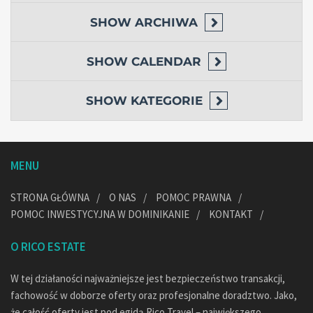
SHOW
ARCHIWA
SHOW
CALENDAR
SHOW
KATEGORIE
MENU
STRONA GŁÓWNA
O NAS
POMOC PRAWNA
POMOC INWESTYCYJNA W DOMINIKANIE
KONTAKT
O RICO ESTATE
W tej działaności najważniejsze jest bezpieczeństwo transakcji,
fachowość w doborze oferty oraz profesjonalne doradztwo. Jako,
że całość oferty jest pod egidą Rico Travel – największego