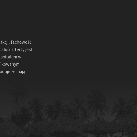
sakcji, fachowość
ałość oferty jest
kapitałem w
ifikowanymi
oduje że mają