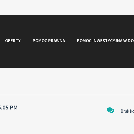
OFERTY
POMOC PRAWNA
POMOC INWESTYCYJNA W DO
5.05 PM
Brak k