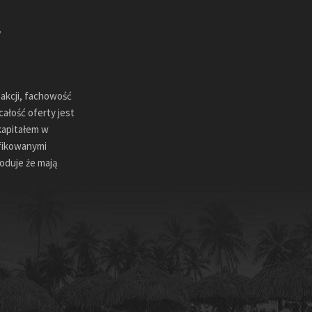
sakcji, fachowość
ałość oferty jest
kapitałem w
ifikowanymi
oduje że mają