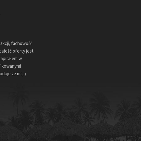
sakcji, fachowość
ałość oferty jest
kapitałem w
ifikowanymi
oduje że mają