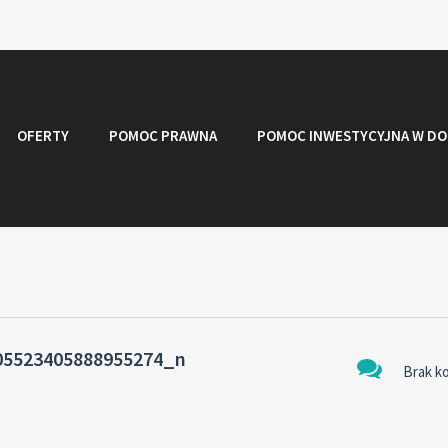
OFERTY
POMOC PRAWNA
POMOC INWESTYCYJNA W DO
05523405888955274_n
Brak k