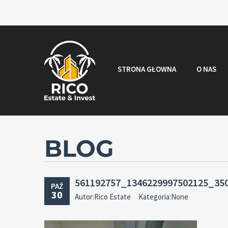
STRONA GŁOWNA
O NAS
BLOG
561192757_1346229997502125_35
PAŹ
30
Autor:Rico Estate
Kategoria:None