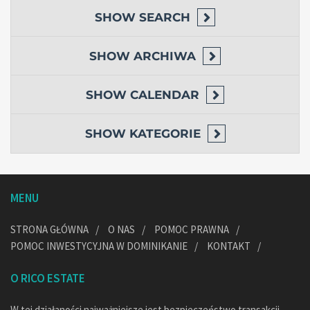
SHOW
SEARCH
SHOW
ARCHIWA
SHOW
CALENDAR
SHOW
KATEGORIE
MENU
STRONA GŁÓWNA
O NAS
POMOC PRAWNA
POMOC INWESTYCYJNA W DOMINIKANIE
KONTAKT
O RICO ESTATE
W tej działaności najważniejsze jest bezpieczeństwo transakcji,