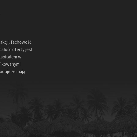
sakcji, fachowość
ałość oferty jest
kapitałem w
ifikowanymi
oduje że mają