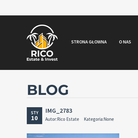
STRONA GŁOWNA
O NAS
BLOG
IMG_2783
STY
10
Autor:Rico Estate
Kategoria:None