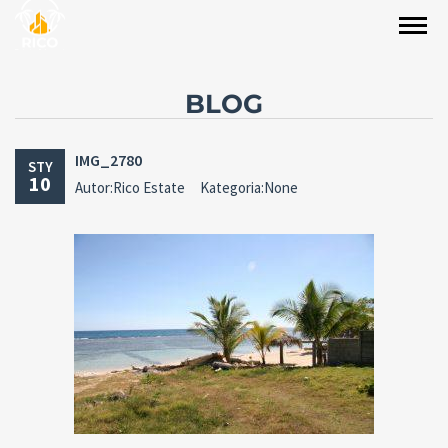
BLOG
IMG_2780
STY
10
Autor:Rico Estate
Kategoria:None