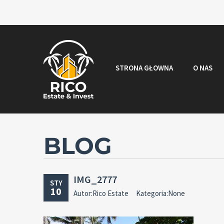
STRONA GŁOWNA
O NAS
BLOG
IMG_2777
STY
10
Autor:Rico Estate
Kategoria:None