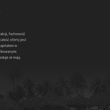
sakcji, fachowość
ałość oferty jest
kapitałem w
ifikowanymi
oduje że mają