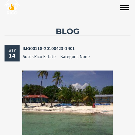
BLOG
IMG00118-20100423-1401
STY
14
Autor:Rico Estate
Kategoria:None