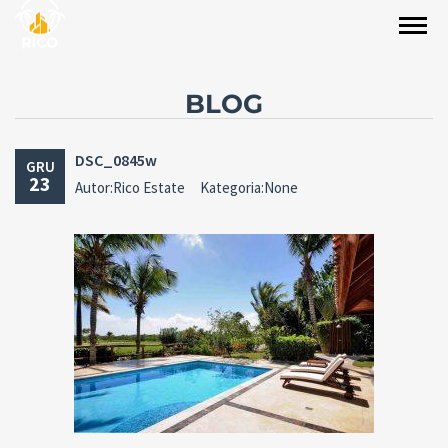
BLOG
DSC_0845w
GRU
23
Autor:Rico Estate
Kategoria:None