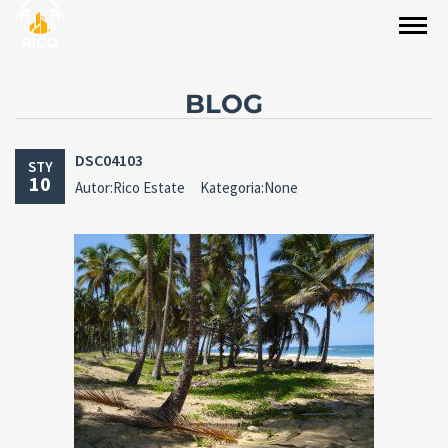
BLOG
DSC04103
STY
10
Autor:Rico Estate
Kategoria:None