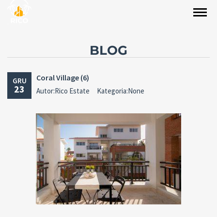
BLOG
Coral Village (6)
GRU
23
Autor:Rico Estate
Kategoria:None