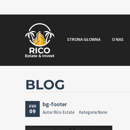
STRONA GŁOWNA
O NAS
BLOG
bg-footer
KWI
09
Autor:Rico Estate
Kategoria:None