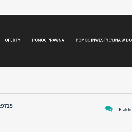
OFERTY
POMOC PRAWNA
POMOC INWESTYCYJNA W DO
c9715
Brak k