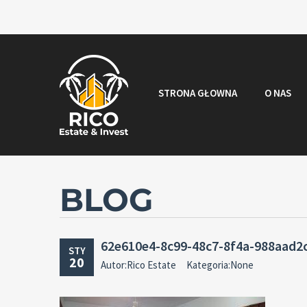
STRONA GŁOWNA
O NAS
BLOG
62e610e4-8c99-48c7-8f4a-988aad2
STY
20
Autor:Rico Estate
Kategoria:None