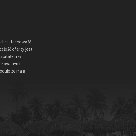
sakcji, fachowość
ałość oferty jest
kapitałem w
ifikowanymi
oduje że mają