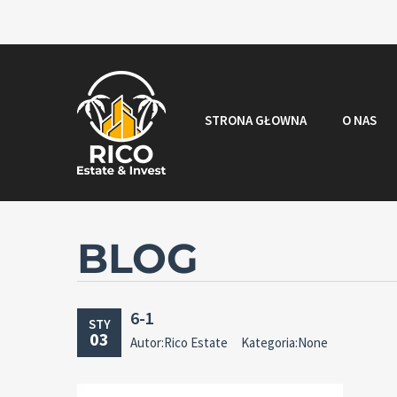
STRONA GŁOWNA
O NAS
BLOG
6-1
STY
03
Autor:Rico Estate
Kategoria:None