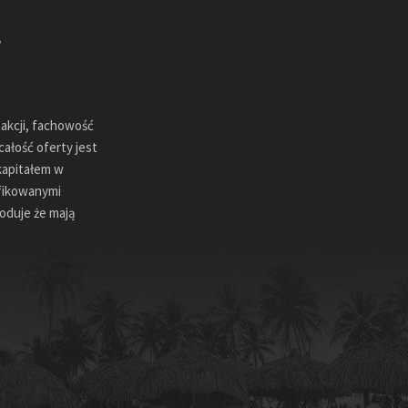
sakcji, fachowość
ałość oferty jest
kapitałem w
ifikowanymi
oduje że mają