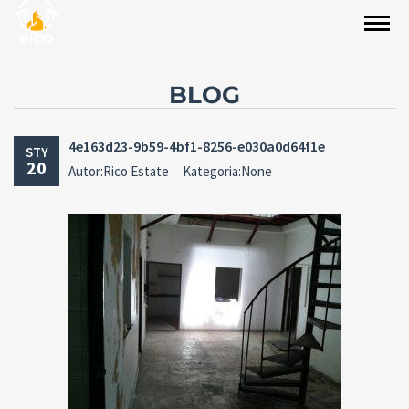
BLOG
4e163d23-9b59-4bf1-8256-e030a0d64f1e
STY
20
Autor:Rico Estate
Kategoria:None