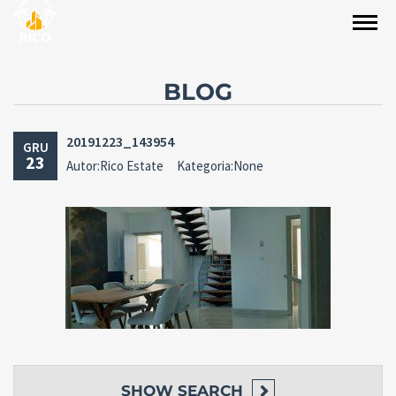
BLOG
20191223_143954
GRU
23
Autor:Rico Estate
Kategoria:None
SHOW
SEARCH