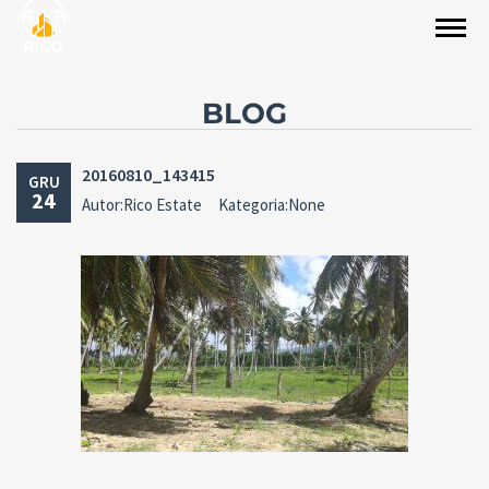
BLOG
20160810_143415
GRU
24
Autor:Rico Estate
Kategoria:None