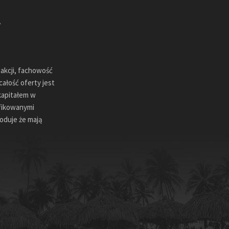
sakcji, fachowość
ałość oferty jest
kapitałem w
ifikowanymi
oduje że mają