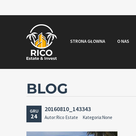
STRONA GŁOWNA
O NAS
BLOG
20160810_143343
GRU
24
Autor:Rico Estate
Kategoria:None