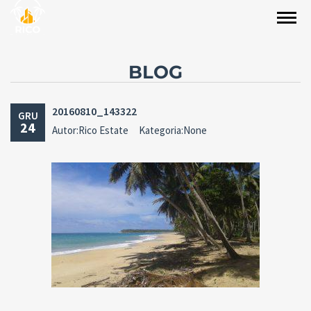
BLOG
20160810_143322
GRU
24
Autor:Rico Estate
Kategoria:None