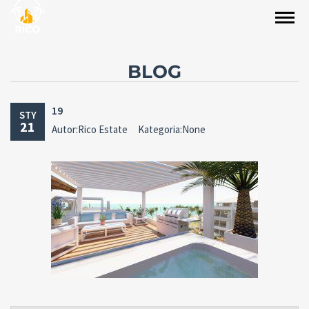
BLOG
19
STY
21
Autor:Rico Estate
Kategoria:None