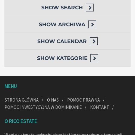
SHOW
SEARCH
SHOW
ARCHIWA
SHOW
CALENDAR
SHOW
KATEGORIE
MENU
STRONA GŁÓWNA
O NAS
POMOC PRAWNA
POMOC INWESTYCYJNA W DOMINIKANIE
KONTAKT
O RICO ESTATE
W tej działaności najważniejsze jest bezpieczeństwo transakcji,