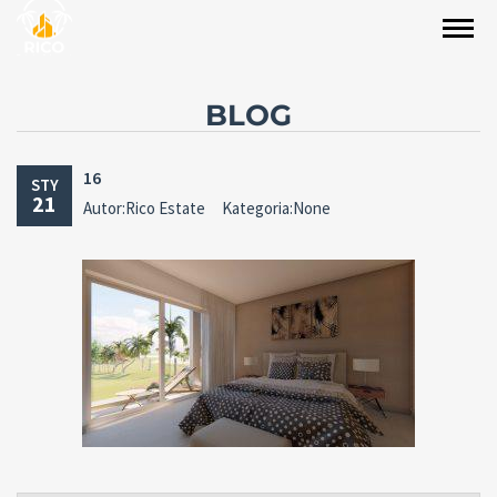
BLOG
16
STY
21
Autor:Rico Estate
Kategoria:None