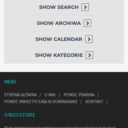
SHOW
SEARCH
SHOW
ARCHIWA
SHOW
CALENDAR
SHOW
KATEGORIE
MENU
STRONA GŁÓWNA
O NAS
POMOC PRAWNA
POMOC INWESTYCYJNA W DOMINIKANIE
KONTAKT
O RICO ESTATE
W tej działaności najważniejsze jest bezpieczeństwo transakcji,